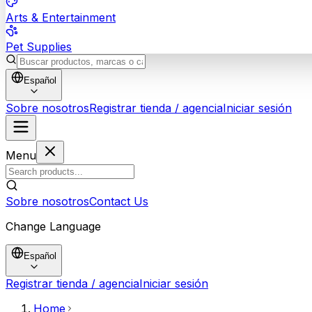
Arts & Entertainment
Pet Supplies
Español
Sobre nosotros
Registrar tienda / agencia
Iniciar sesión
Menu
Sobre nosotros
Contact Us
Change Language
Español
Registrar tienda / agencia
Iniciar sesión
Home