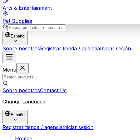
Arts & Entertainment
Pet Supplies
Español
Sobre nosotros
Registrar tienda / agencia
Iniciar sesión
Menu
Sobre nosotros
Contact Us
Change Language
Español
Registrar tienda / agencia
Iniciar sesión
Home