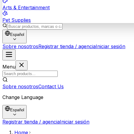
Arts & Entertainment
Pet Supplies
Español
Sobre nosotros
Registrar tienda / agencia
Iniciar sesión
Menu
Sobre nosotros
Contact Us
Change Language
Español
Registrar tienda / agencia
Iniciar sesión
Home